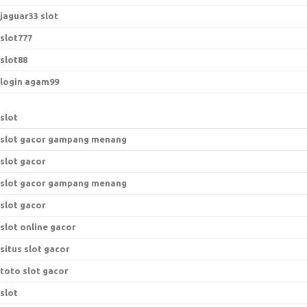
jaguar33 slot
slot777
slot88
login agam99
slot
slot gacor gampang menang
slot gacor
slot gacor gampang menang
slot gacor
slot online gacor
situs slot gacor
toto slot gacor
slot