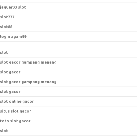
jaguar33 slot
slot777
slot88
login agam99
slot
slot gacor gampang menang
slot gacor
slot gacor gampang menang
slot gacor
slot online gacor
situs slot gacor
toto slot gacor
slot