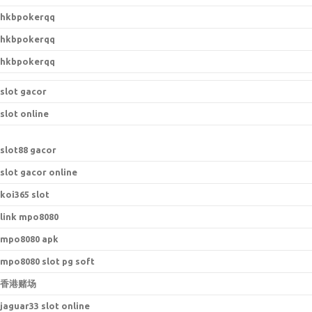
hkbpokerqq
hkbpokerqq
hkbpokerqq
slot gacor
slot online
s
lot88 gacor
slot gacor online
koi365 slot
link mpo8080
mpo8080 apk
mpo8080 slot pg soft
香港赌场
jaguar33 slot online