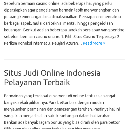
Sebelum bermain casino online, ada beberapa hal yang perlu
dipersiapkan agar pengalaman bermain lebih menyenangkan dan
peluang kemenangan bisa dimaksimalkan. Persiapan ini mencakup
berbagai aspek, mulai dari teknis, mental, hingga pengelolaan
keuangan. Berikut adalah beberapa langkah persiapan yang penting
sebelum bermain casino online: 1. Pilih Situs Casino Terpercaya 2.
Periksa Koneksi Internet 3. Pelajari Aturan…
Read More »
Situs Judi Online Indonesia
Pelayanan Terbaik
Permainan yang terdapat di server judi online tentu saja sangat
banyak sekali pilihannya. Para bettor bisa dengan mudah
menjalankan permainan dan pemasangan taruhan. Pastinya hal ini
yang akan menjadi salah satu keuntungan dalam hal taruhan.
Bahkan ada banyak ragam bonus yang bisa diraih oleh para bettor.