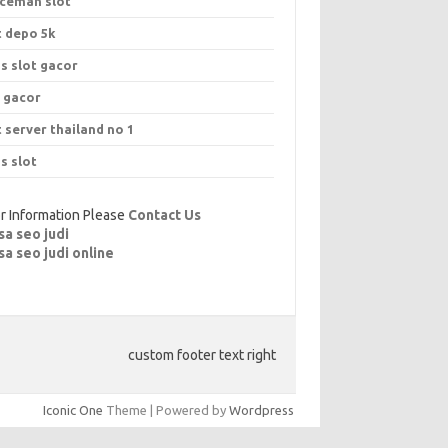
ceman slot
t depo 5k
us slot gacor
k gacor
t server thailand no 1
us slot
r Information Please
Contact Us
sa seo judi
sa seo judi online
custom footer text right
Iconic One
Theme | Powered by
Wordpress