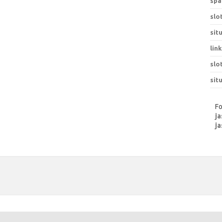
spa
slo
sit
lin
slo
sit
Fo
ja
ja