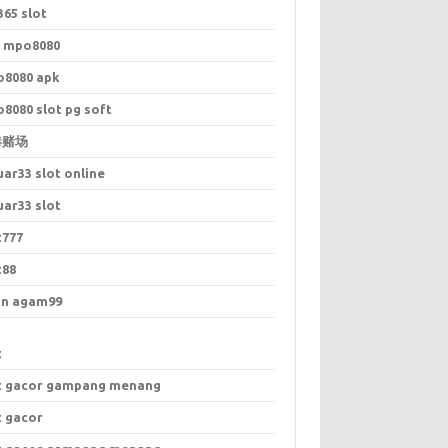
365 slot
k mpo8080
8080 apk
8080 slot pg soft
港赌场
uar33 slot online
uar33 slot
t777
t88
in agam99
t
t gacor gampang menang
t gacor