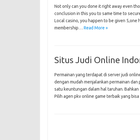
Not only can you done it right away even th
conclusion in this you to same time to secur
Local casino, you happen to be given 5,one 
membership…
Read More »
Situs Judi Online Ind
Permainan yang terdapat di server judi online
dengan mudah menjalankan permainan dan pe
satu keuntungan dalam hal taruhan. Bahkan a
Pilih agen pkv online game terbaik yang bi