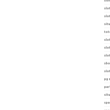
slo
slo
slo
sit
tot
slo
slo
slo
sbo
slo
pg 
par
sit
spa