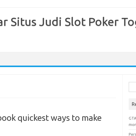
r Situs Judi Slot Poker To
Sea
for:
R
book quickest ways to make
GTA
mon
Per