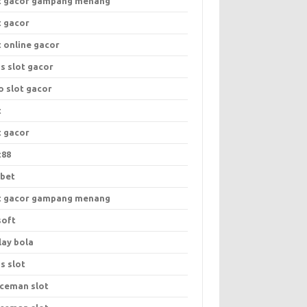
t gacor gampang menang
t gacor
t online gacor
us slot gacor
o slot gacor
t
t gacor
t88
bet
t gacor gampang menang
soft
lay bola
us slot
ceman slot