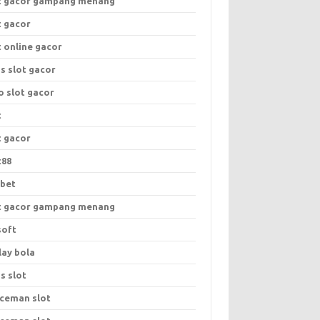
t gacor gampang menang
t gacor
t online gacor
us slot gacor
o slot gacor
t
t gacor
t88
bet
t gacor gampang menang
soft
lay bola
us slot
ceman slot