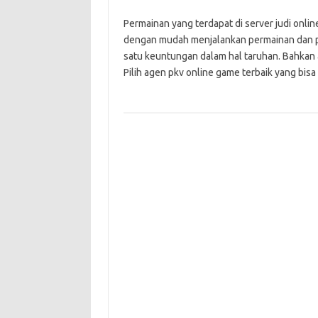
Permainan yang terdapat di server judi online
dengan mudah menjalankan permainan dan pe
satu keuntungan dalam hal taruhan. Bahkan a
Pilih agen pkv online game terbaik yang bi