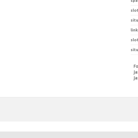
spa
slo
sit
lin
slo
sit
Fo
ja
ja