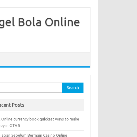
gel Bola Online
rch
ecent Posts
 Online currency book quickest ways to make
ey in GTA 5
siapan Sebelum Bermain Casino Online