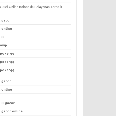
s Judi Online Indonesia Pelayanan Terbaik
t gacor
t online
t88
avip
bpokerqq
bpokerqq
bpokerqq
t gacor
t online
t88 gacor
t gacor online