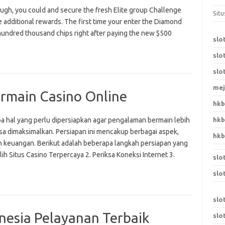
ough, you could and secure the fresh Elite group Challenge
Situ
e additional rewards. The first time your enter the Diamond
hundred thousand chips right after paying the new $500
slo
slo
slo
mej
rmain Casino Online
hk
a hal yang perlu dipersiapkan agar pengalaman bermain lebih
hk
 dimaksimalkan. Persiapan ini mencakup berbagai aspek,
hk
an keuangan. Berikut adalah beberapa langkah persiapan yang
lih Situs Casino Terpercaya 2. Periksa Koneksi Internet 3.
slo
slo
s
lo
onesia Pelayanan Terbaik
slo