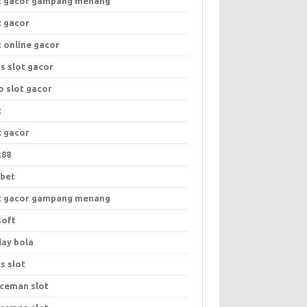
t gacor gampang menang
t gacor
t online gacor
us slot gacor
o slot gacor
t
t gacor
t88
bet
t gacor gampang menang
soft
lay bola
us slot
ceman slot