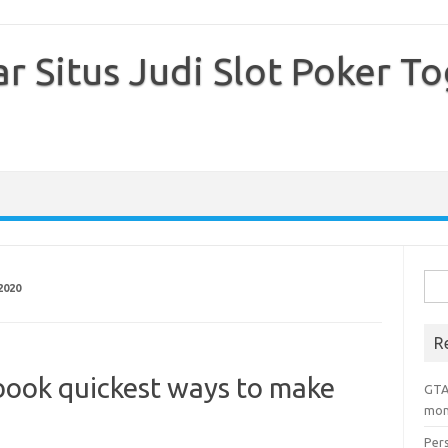
r Situs Judi Slot Poker To
Sea
2020
for:
R
book quickest ways to make
GTA
mon
Per