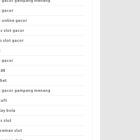
t gacor gampang menang
t gacor
t online gacor
us slot gacor
o slot gacor
t
t gacor
t88
bet
t gacor gampang menang
soft
lay bola
us slot
ceman slot