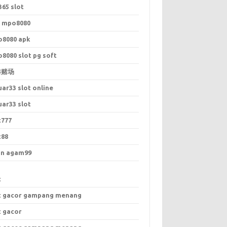
365 slot
k mpo8080
8080 apk
8080 slot pg soft
港赌场
uar33 slot online
uar33 slot
t777
t88
in agam99
t
t gacor gampang menang
t gacor