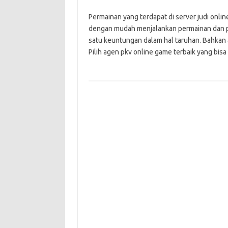
Permainan yang terdapat di server judi online
dengan mudah menjalankan permainan dan pe
satu keuntungan dalam hal taruhan. Bahkan a
Pilih agen pkv online game terbaik yang bi