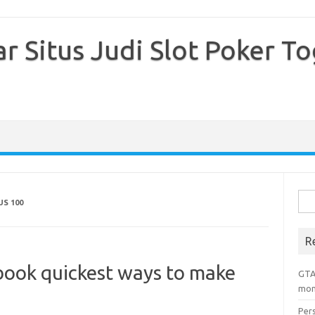
r Situs Judi Slot Poker To
Sea
S 100
for:
R
book quickest ways to make
GTA
mon
Per