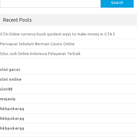
S
e
a
Recent Posts
r
c
GTA Online currency book quickest ways to make money in GTA 5
h
Persiapan Sebelum Bermain Casino Online
f
o
Situs Judi Online Indonesia Pelayanan Terbaik
r
:
slot gacor
slot online
slot88
mejavip
hkbpokerqq
hkbpokerqq
hkbpokerqq