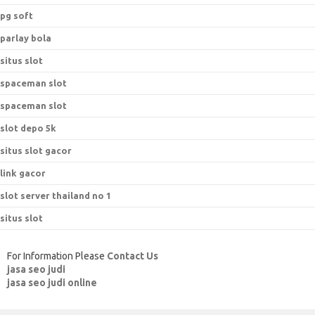
pg soft
parlay bola
situs slot
spaceman slot
spaceman slot
slot depo 5k
situs slot gacor
link gacor
slot server thailand no 1
situs slot
For Information Please
Contact Us
jasa seo judi
jasa seo judi online