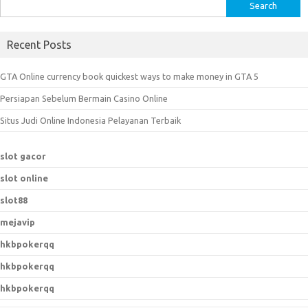
S
e
a
Recent Posts
r
c
GTA Online currency book quickest ways to make money in GTA 5
h
Persiapan Sebelum Bermain Casino Online
f
o
Situs Judi Online Indonesia Pelayanan Terbaik
r
:
slot gacor
slot online
slot88
mejavip
hkbpokerqq
hkbpokerqq
hkbpokerqq