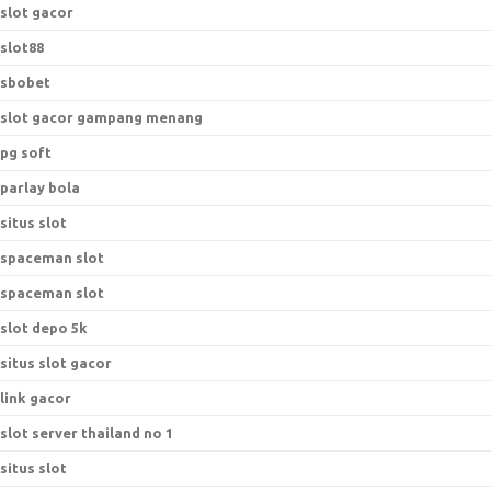
slot gacor
slot88
sbobet
slot gacor gampang menang
pg soft
parlay bola
situs slot
spaceman slot
spaceman slot
slot depo 5k
situs slot gacor
link gacor
slot server thailand no 1
situs slot