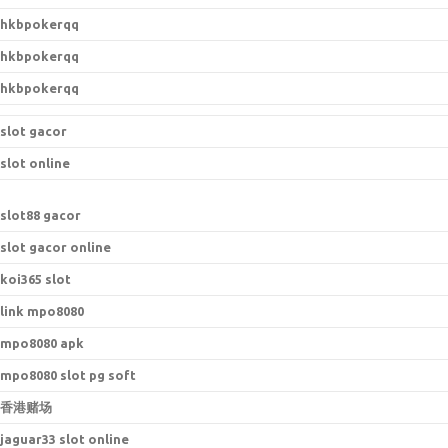
hkbpokerqq
hkbpokerqq
hkbpokerqq
slot gacor
slot online
s
lot88 gacor
slot gacor online
koi365 slot
link mpo8080
mpo8080 apk
mpo8080 slot pg soft
香港赌场
jaguar33 slot online