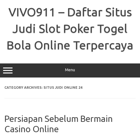
Skip
to
VIVO911 – Daftar Situs
content
Judi Slot Poker Togel
Bola Online Terpercaya
Menu
CATEGORY ARCHIVES:
SITUS JUDI ONLINE 24
Persiapan Sebelum Bermain
Casino Online