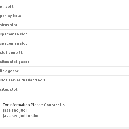
pg soft
parlay bola
situs slot
spaceman slot
spaceman slot
slot depo 5k
situs slot gacor
link gacor
slot server thailand no 1
situs slot
For Information Please
Contact Us
jasa seo judi
jasa seo judi online