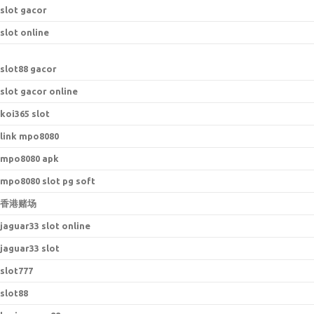
slot gacor
slot online
s
lot88 gacor
slot gacor online
koi365 slot
link mpo8080
mpo8080 apk
mpo8080 slot pg soft
香港赌场
jaguar33 slot online
jaguar33 slot
slot777
slot88