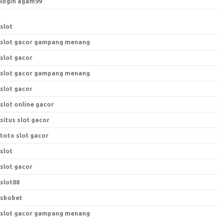
login agam99
slot
slot gacor gampang menang
slot gacor
slot gacor gampang menang
slot gacor
slot online gacor
situs slot gacor
toto slot gacor
slot
slot gacor
slot88
sbobet
slot gacor gampang menang