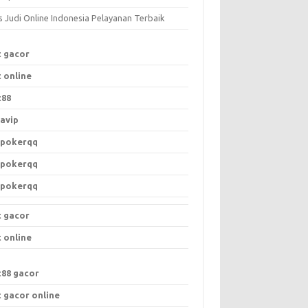
s Judi Online Indonesia Pelayanan Terbaik
t gacor
t online
t88
avip
bpokerqq
bpokerqq
bpokerqq
t gacor
t online
t88 gacor
t gacor online