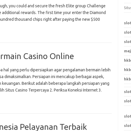
ough, you could and secure the fresh Elite group Challenge
Situ
e additional rewards. The first time your enter the Diamond
hundred thousand chips right after paying the new $500
slo
slo
slo
mej
rmain Casino Online
hk
a hal yang perlu dipersiapkan agar pengalaman bermain lebih
hk
 dimaksimalkan. Persiapan ini mencakup berbagai aspek,
hk
an keuangan. Berikut adalah beberapa langkah persiapan yang
lih Situs Casino Terpercaya 2. Periksa Koneksi Internet 3.
slo
slo
s
lo
onesia Pelayanan Terbaik
slo