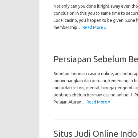
Not only can you done it right away even th
conclusion in this you to same time to secur
Local casino, you happen to be given 5,one 
membership…
Read More »
Persiapan Sebelum Be
Sebelum bermain casino online, ada beberap
menyenangkan dan peluang kemenangan bisa
mulai dari teknis, mental, hingga pengelola
penting sebelum bermain casino online: 1. Pi
Pelajari Aturan…
Read More »
Situs Judi Online Ind