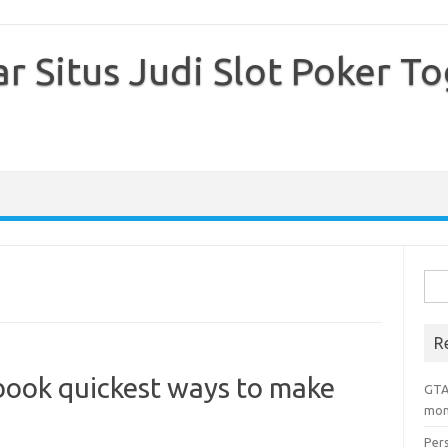
r Situs Judi Slot Poker To
Sea
for:
R
book quickest ways to make
GTA
mon
Per