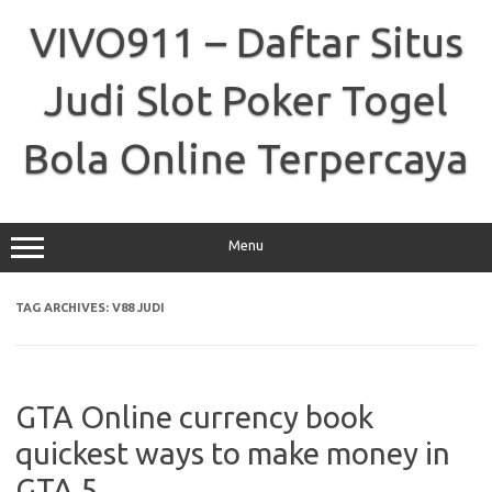
Skip
to
VIVO911 – Daftar Situs
content
Judi Slot Poker Togel
Bola Online Terpercaya
Menu
TAG ARCHIVES:
V88 JUDI
GTA Online currency book
quickest ways to make money in
GTA 5