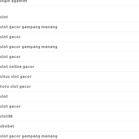
login agam99
slot
slot gacor gampang menang
slot gacor
slot gacor gampang menang
slot gacor
slot online gacor
situs slot gacor
toto slot gacor
slot
slot gacor
slot88
sbobet
slot gacor gampang menang