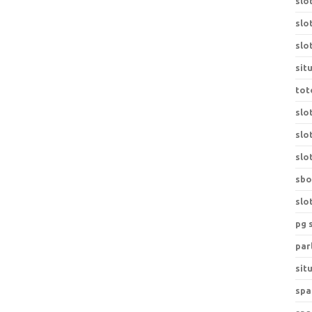
slo
slo
slo
sit
tot
slo
slo
slo
sbo
slo
pg 
par
sit
spa