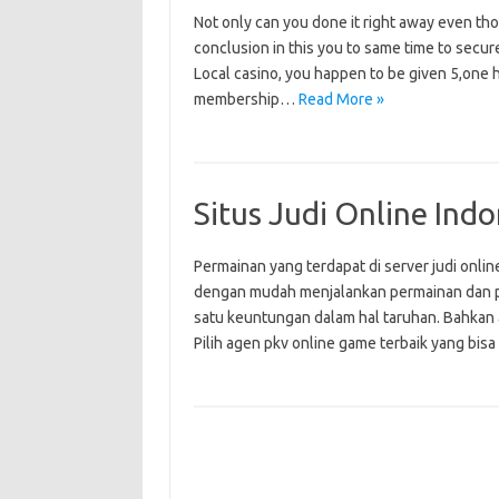
Not only can you done it right away even th
conclusion in this you to same time to secur
Local casino, you happen to be given 5,one 
membership…
Read More »
Situs Judi Online Ind
Permainan yang terdapat di server judi online
dengan mudah menjalankan permainan dan pe
satu keuntungan dalam hal taruhan. Bahkan a
Pilih agen pkv online game terbaik yang bi