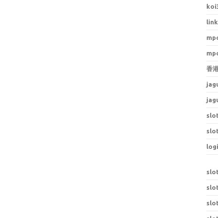
koi
lin
mpo
mpo
香
jag
jag
slo
slo
log
slo
slo
slo