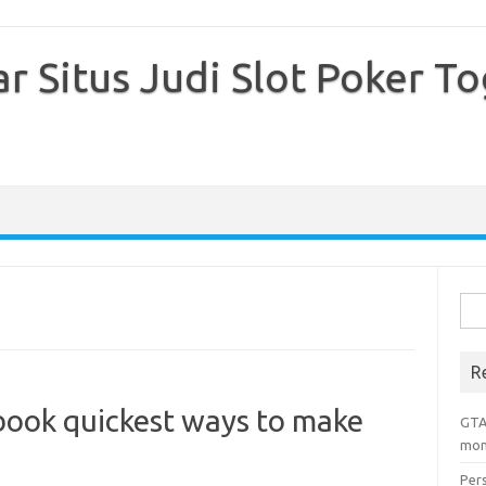
r Situs Judi Slot Poker To
Sea
for:
R
book quickest ways to make
GTA
mon
Per