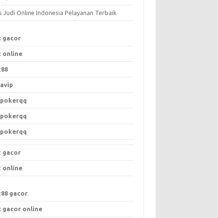
s Judi Online Indonesia Pelayanan Terbaik
t gacor
t online
t88
avip
bpokerqq
bpokerqq
bpokerqq
t gacor
t online
t88 gacor
t gacor online