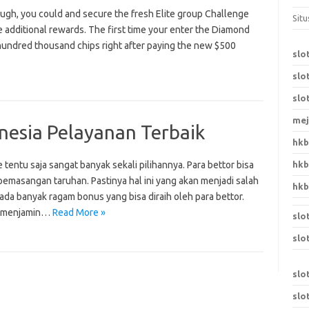
ough, you could and secure the fresh Elite group Challenge
Situ
e additional rewards. The first time your enter the Diamond
hundred thousand chips right after paying the new $500
slo
slo
slo
mej
onesia Pelayanan Terbaik
hk
 tentu saja sangat banyak sekali pilihannya. Para bettor bisa
hk
masangan taruhan. Pastinya hal ini yang akan menjadi salah
hk
da banyak ragam bonus yang bisa diraih oleh para bettor.
sa menjamin…
Read More »
slo
slo
s
lo
slo