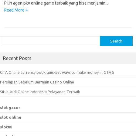
Pilih agen pkv online game terbaik yang bisa menjamin…
Read More »
S
e
a
Recent Posts
r
c
GTA Online currency book quickest ways to make money in GTA 5
h
Persiapan Sebelum Bermain Casino Online
f
o
Situs Judi Online Indonesia Pelayanan Terbaik
r
:
slot gacor
slot online
slot88