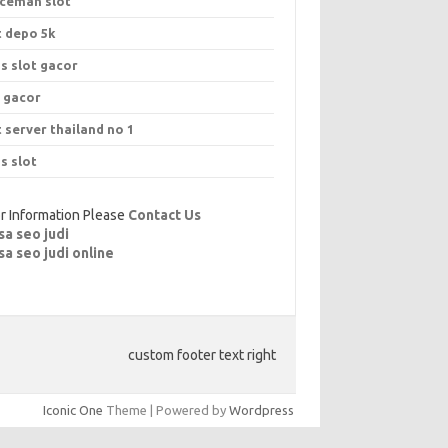
ceman slot
t depo 5k
us slot gacor
k gacor
t server thailand no 1
us slot
r Information Please
Contact Us
sa seo judi
sa seo judi online
custom footer text right
Iconic One
Theme | Powered by
Wordpress