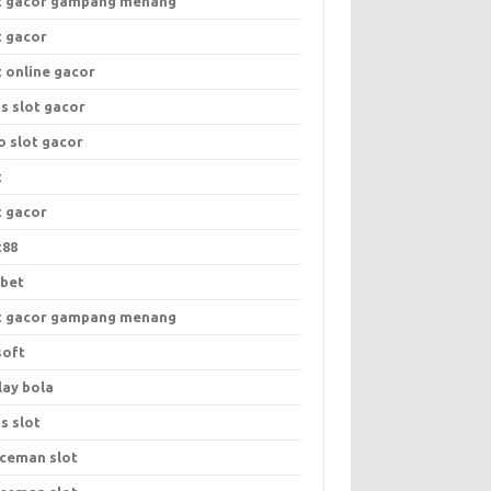
t gacor gampang menang
t gacor
t online gacor
us slot gacor
o slot gacor
t
t gacor
t88
bet
t gacor gampang menang
soft
lay bola
us slot
ceman slot