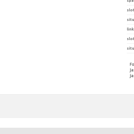
spa
slo
sit
lin
slo
sit
Fo
ja
ja