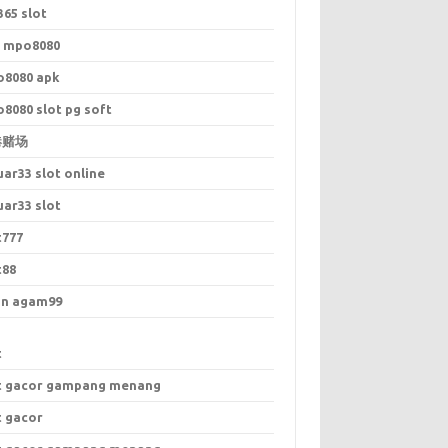
365 slot
k mpo8080
8080 apk
8080 slot pg soft
港赌场
uar33 slot online
uar33 slot
t777
t88
in agam99
t
t gacor gampang menang
t gacor