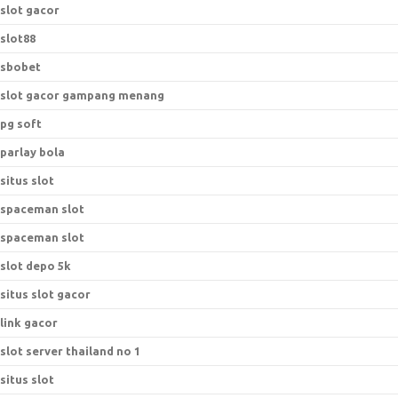
slot gacor
slot88
sbobet
slot gacor gampang menang
pg soft
parlay bola
situs slot
spaceman slot
spaceman slot
slot depo 5k
situs slot gacor
link gacor
slot server thailand no 1
situs slot