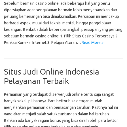
Sebelum bermain casino online, ada beberapa hal yang perlu
dipersiapkan agar pengalaman bermain lebih menyenangkan dan
peluang kemenangan bisa dimaksimalkan. Persiapan ini mencakup
berbagai aspek, mulai dari teknis, mental, hingga pengelolaan
keuangan. Berikut adalah beberapa langkah persiapan yang penting
sebelum bermain casino online: 1. Pilih Situs Casino Terpercaya 2.
Periksa Koneksi Internet 3. Pelajari Aturan…
Read More »
Situs Judi Online Indonesia
Pelayanan Terbaik
Permainan yang terdapat di server judi online tentu saja sangat
banyak sekali pilihannya. Para bettor bisa dengan mudah
menjalankan permainan dan pemasangan taruhan. Pastinya hal ini
yang akan menjadi salah satu keuntungan dalam hal taruhan.
Bahkan ada banyak ragam bonus yang bisa diraih oleh para bettor.