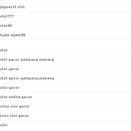
jaguar33 slot
slot777
slot88
login agam99
slot
slot gacor gampang menang
slot gacor
slot gacor gampang menang
slot gacor
slot online gacor
situs slot gacor
toto slot gacor
slot