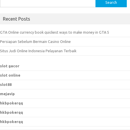
S
e
a
Recent Posts
r
c
GTA Online currency book quickest ways to make money in GTA 5
h
Persiapan Sebelum Bermain Casino Online
f
o
Situs Judi Online Indonesia Pelayanan Terbaik
r
:
slot gacor
slot online
slot88
mejavip
hkbpokerqq
hkbpokerqq
hkbpokerqq