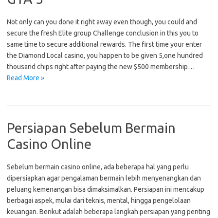
Not only can you done it right away even though, you could and
secure the fresh Elite group Challenge conclusion in this you to
same time to secure additional rewards. The first time your enter
the Diamond Local casino, you happen to be given 5,one hundred
thousand chips right after paying the new $500 membership…
Read More »
Persiapan Sebelum Bermain
Casino Online
Sebelum bermain casino online, ada beberapa hal yang perlu
dipersiapkan agar pengalaman bermain lebih menyenangkan dan
peluang kemenangan bisa dimaksimalkan. Persiapan ini mencakup
berbagai aspek, mulai dari teknis, mental, hingga pengelolaan
keuangan. Berikut adalah beberapa langkah persiapan yang penting