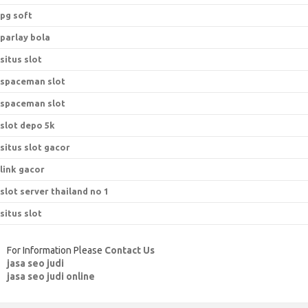
pg soft
parlay bola
situs slot
spaceman slot
spaceman slot
slot depo 5k
situs slot gacor
link gacor
slot server thailand no 1
situs slot
For Information Please
Contact Us
jasa seo judi
jasa seo judi online