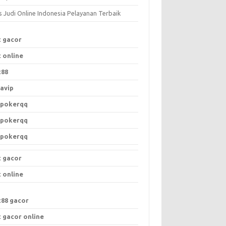
s Judi Online Indonesia Pelayanan Terbaik
t gacor
t online
t88
avip
bpokerqq
bpokerqq
bpokerqq
t gacor
t online
t88 gacor
t gacor online