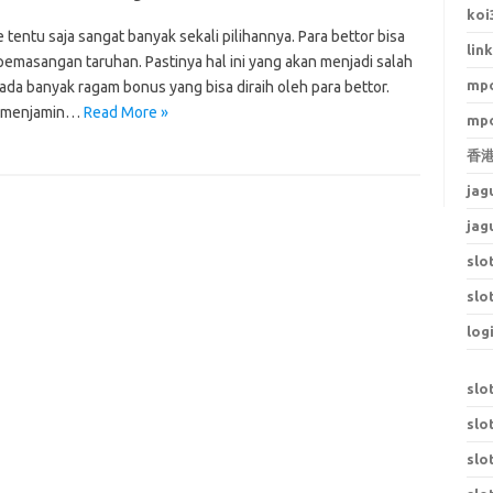
koi
 tentu saja sangat banyak sekali pilihannya. Para bettor bisa
lin
masangan taruhan. Pastinya hal ini yang akan menjadi salah
mpo
da banyak ragam bonus yang bisa diraih oleh para bettor.
sa menjamin…
Read More »
mpo
香
jag
jag
slo
slo
log
slo
slo
slo