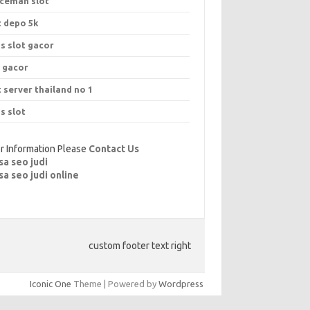
ceman slot
t depo 5k
us slot gacor
k gacor
t server thailand no 1
us slot
r Information Please
Contact Us
sa seo judi
sa seo judi online
custom footer text right
Iconic One
Theme | Powered by
Wordpress