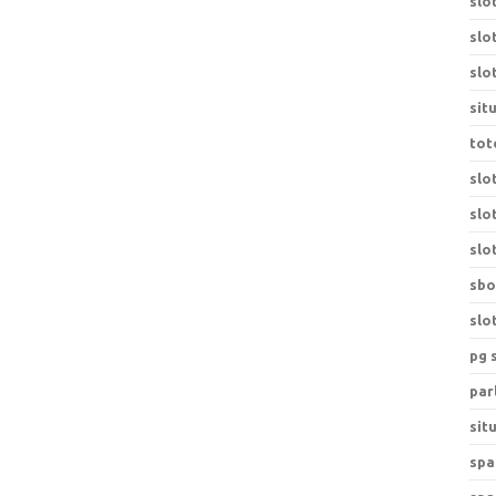
slo
slo
slo
sit
tot
slo
slo
slo
sbo
slo
pg 
par
sit
spa