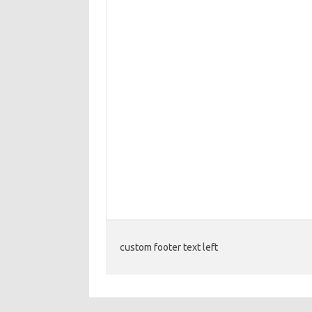
custom footer text left