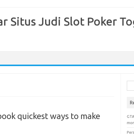
r Situs Judi Slot Poker To
Sea
for:
R
book quickest ways to make
GTA
mon
Per