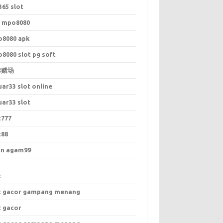
365 slot
k mpo8080
8080 apk
8080 slot pg soft
港赌场
uar33 slot online
uar33 slot
t777
t88
in agam99
t
t gacor gampang menang
t gacor