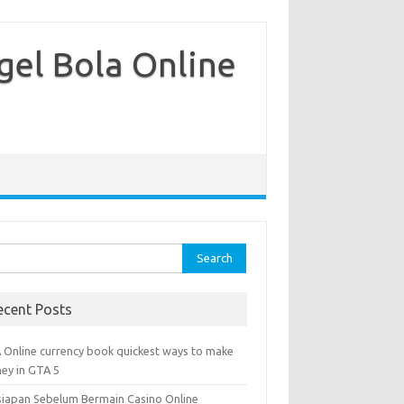
gel Bola Online
rch
ecent Posts
 Online currency book quickest ways to make
ey in GTA 5
siapan Sebelum Bermain Casino Online