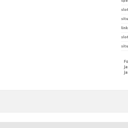
spa
slo
sit
lin
slo
sit
Fo
ja
ja