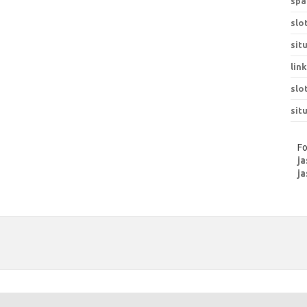
spa
slo
sit
lin
slo
sit
Fo
ja
ja