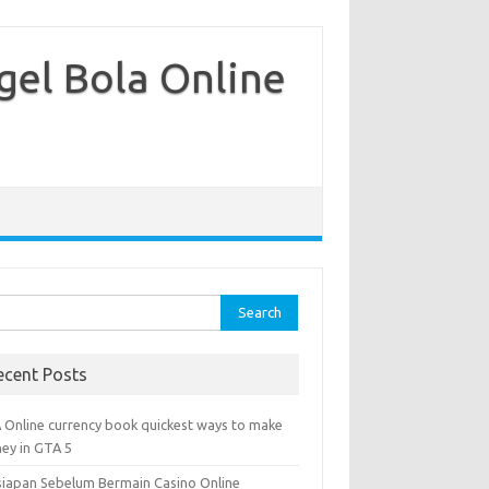
gel Bola Online
rch
ecent Posts
 Online currency book quickest ways to make
ey in GTA 5
siapan Sebelum Bermain Casino Online