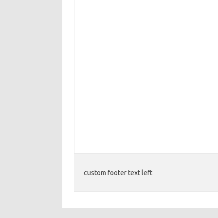
custom footer text left