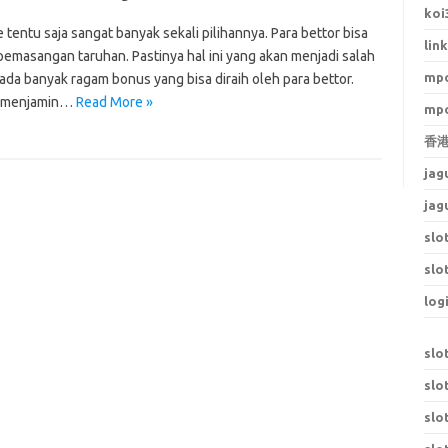
koi
 tentu saja sangat banyak sekali pilihannya. Para bettor bisa
lin
masangan taruhan. Pastinya hal ini yang akan menjadi salah
mpo
da banyak ragam bonus yang bisa diraih oleh para bettor.
sa menjamin…
Read More »
mpo
香
jag
jag
slo
slo
log
slo
slo
slo