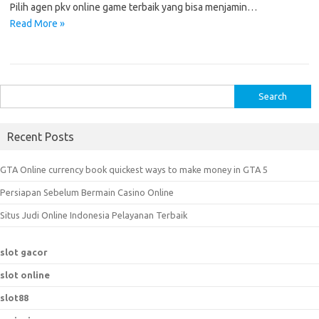
Pilih agen pkv online game terbaik yang bisa menjamin…
Read More »
S
e
a
Recent Posts
r
c
GTA Online currency book quickest ways to make money in GTA 5
h
Persiapan Sebelum Bermain Casino Online
f
o
Situs Judi Online Indonesia Pelayanan Terbaik
r
:
slot gacor
slot online
slot88