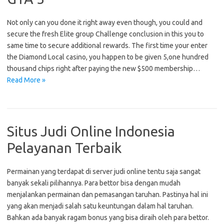
Not only can you done it right away even though, you could and
secure the fresh Elite group Challenge conclusion in this you to
same time to secure additional rewards. The first time your enter
the Diamond Local casino, you happen to be given 5,one hundred
thousand chips right after paying the new $500 membership…
Read More »
Situs Judi Online Indonesia
Pelayanan Terbaik
Permainan yang terdapat di server judi online tentu saja sangat
banyak sekali pilihannya. Para bettor bisa dengan mudah
menjalankan permainan dan pemasangan taruhan. Pastinya hal ini
yang akan menjadi salah satu keuntungan dalam hal taruhan.
Bahkan ada banyak ragam bonus yang bisa diraih oleh para bettor.