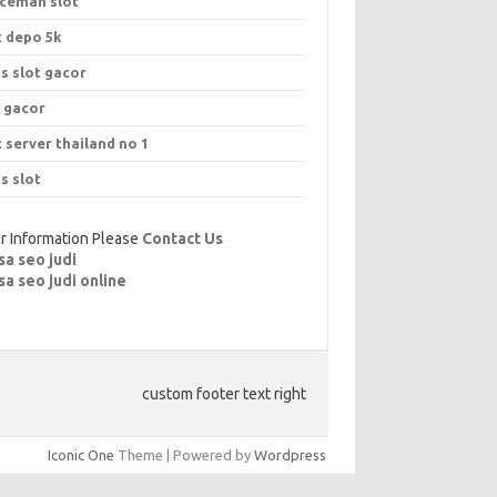
ceman slot
t depo 5k
us slot gacor
k gacor
t server thailand no 1
us slot
r Information Please
Contact Us
sa seo judi
sa seo judi online
custom footer text right
Iconic One
Theme | Powered by
Wordpress