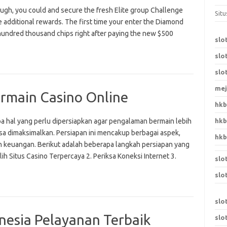
ough, you could and secure the fresh Elite group Challenge
Situ
e additional rewards. The first time your enter the Diamond
hundred thousand chips right after paying the new $500
slo
slo
slo
mej
rmain Casino Online
hk
a hal yang perlu dipersiapkan agar pengalaman bermain lebih
hk
 dimaksimalkan. Persiapan ini mencakup berbagai aspek,
hk
an keuangan. Berikut adalah beberapa langkah persiapan yang
lih Situs Casino Terpercaya 2. Periksa Koneksi Internet 3.
slo
slo
s
lo
onesia Pelayanan Terbaik
slo