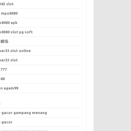
365 slot
k mpo8080
8080 apk
8080 slot pg soft
港赌场
uar33 slot online
uar33 slot
t777
t88
in agam99
t
t gacor gampang menang
t gacor