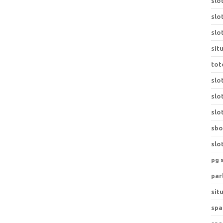
slo
slo
slo
sit
tot
slo
slo
slo
sbo
slo
pg 
par
sit
spa