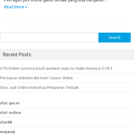
Pilih agen pkv online game terbaik yang bisa menjamin…
Read More »
S
e
a
Recent Posts
r
c
GTA Online currency book quickest ways to make money in GTA 5
h
Persiapan Sebelum Bermain Casino Online
f
o
Situs Judi Online Indonesia Pelayanan Terbaik
r
:
slot gacor
slot online
slot88
mejavip