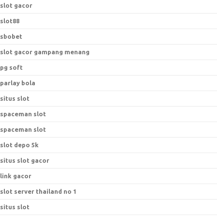
slot gacor
slot88
sbobet
slot gacor gampang menang
pg soft
parlay bola
situs slot
spaceman slot
spaceman slot
slot depo 5k
situs slot gacor
link gacor
slot server thailand no 1
situs slot