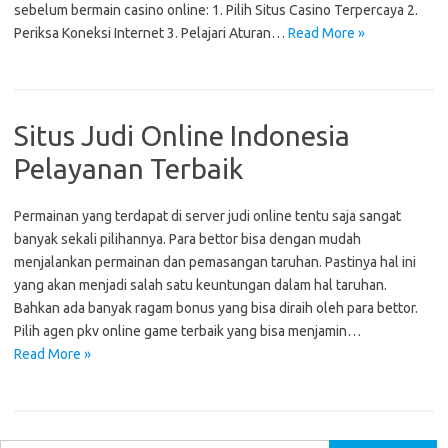
sebelum bermain casino online: 1. Pilih Situs Casino Terpercaya 2.
Periksa Koneksi Internet 3. Pelajari Aturan…
Read More »
Situs Judi Online Indonesia
Pelayanan Terbaik
Permainan yang terdapat di server judi online tentu saja sangat
banyak sekali pilihannya. Para bettor bisa dengan mudah
menjalankan permainan dan pemasangan taruhan. Pastinya hal ini
yang akan menjadi salah satu keuntungan dalam hal taruhan.
Bahkan ada banyak ragam bonus yang bisa diraih oleh para bettor.
Pilih agen pkv online game terbaik yang bisa menjamin…
Read More »