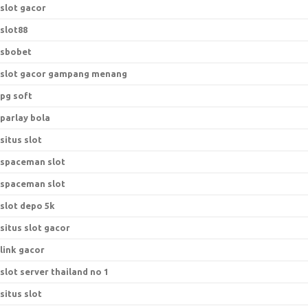
slot gacor
slot88
sbobet
slot gacor gampang menang
pg soft
parlay bola
situs slot
spaceman slot
spaceman slot
slot depo 5k
situs slot gacor
link gacor
slot server thailand no 1
situs slot