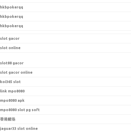
hkbpokerqq
hkbpokerqq
hkbpokerqq
slot gacor
slot online
s
lot88 gacor
slot gacor online
koi365 slot
link mpo8080
mpo8080 apk
mpo8080 slot pg soft
香港赌场
jaguar33 slot online