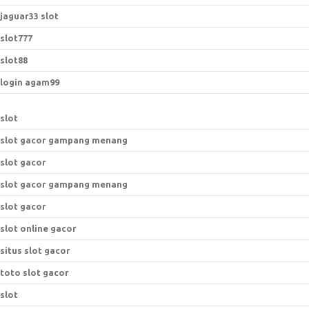
jaguar33 slot
slot777
slot88
login agam99
slot
slot gacor gampang menang
slot gacor
slot gacor gampang menang
slot gacor
slot online gacor
situs slot gacor
toto slot gacor
slot