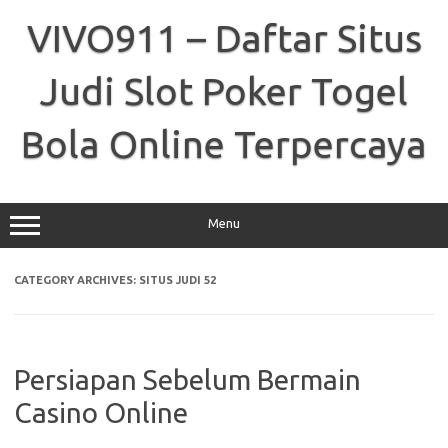
Skip
to
VIVO911 – Daftar Situs
content
Judi Slot Poker Togel
Bola Online Terpercaya
Menu
CATEGORY ARCHIVES:
SITUS JUDI 52
Persiapan Sebelum Bermain
Casino Online