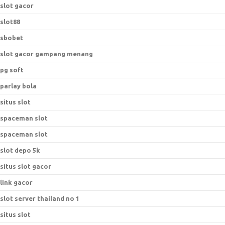
slot gacor
slot88
sbobet
slot gacor gampang menang
pg soft
parlay bola
situs slot
spaceman slot
spaceman slot
slot depo 5k
situs slot gacor
link gacor
slot server thailand no 1
situs slot