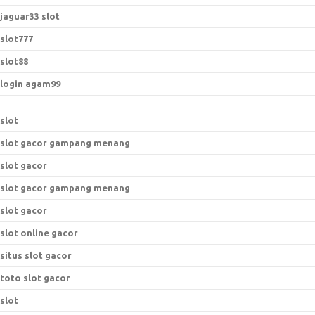
jaguar33 slot
slot777
slot88
login agam99
slot
slot gacor gampang menang
slot gacor
slot gacor gampang menang
slot gacor
slot online gacor
situs slot gacor
toto slot gacor
slot