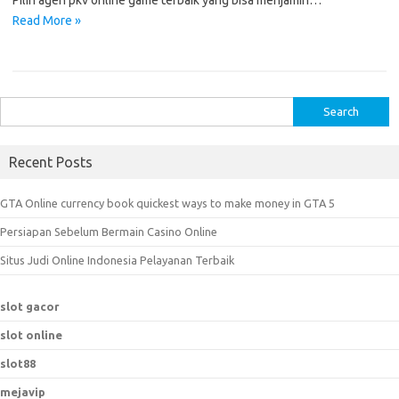
Pilih agen pkv online game terbaik yang bisa menjamin…
Read More »
S
e
a
Recent Posts
r
c
GTA Online currency book quickest ways to make money in GTA 5
h
Persiapan Sebelum Bermain Casino Online
f
o
Situs Judi Online Indonesia Pelayanan Terbaik
r
:
slot gacor
slot online
slot88
mejavip