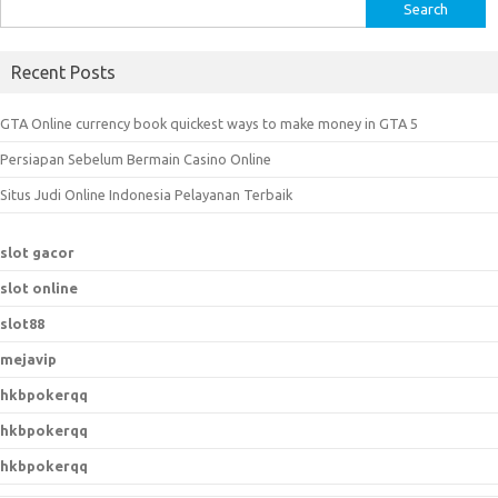
S
e
a
Recent Posts
r
c
GTA Online currency book quickest ways to make money in GTA 5
h
Persiapan Sebelum Bermain Casino Online
f
o
Situs Judi Online Indonesia Pelayanan Terbaik
r
:
slot gacor
slot online
slot88
mejavip
hkbpokerqq
hkbpokerqq
hkbpokerqq