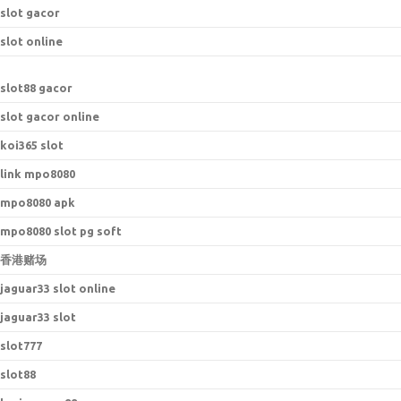
slot gacor
slot online
s
lot88 gacor
slot gacor online
koi365 slot
link mpo8080
mpo8080 apk
mpo8080 slot pg soft
香港赌场
jaguar33 slot online
jaguar33 slot
slot777
slot88