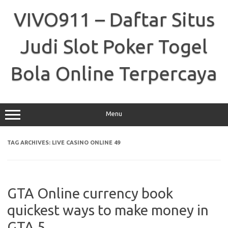
Skip
to
VIVO911 – Daftar Situs
content
Judi Slot Poker Togel
Bola Online Terpercaya
Menu
TAG ARCHIVES:
LIVE CASINO ONLINE 49
GTA Online currency book
quickest ways to make money in
GTA 5