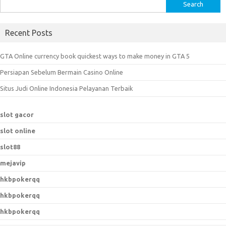
S
e
a
Recent Posts
r
c
GTA Online currency book quickest ways to make money in GTA 5
h
Persiapan Sebelum Bermain Casino Online
f
o
Situs Judi Online Indonesia Pelayanan Terbaik
r
:
slot gacor
slot online
slot88
mejavip
hkbpokerqq
hkbpokerqq
hkbpokerqq