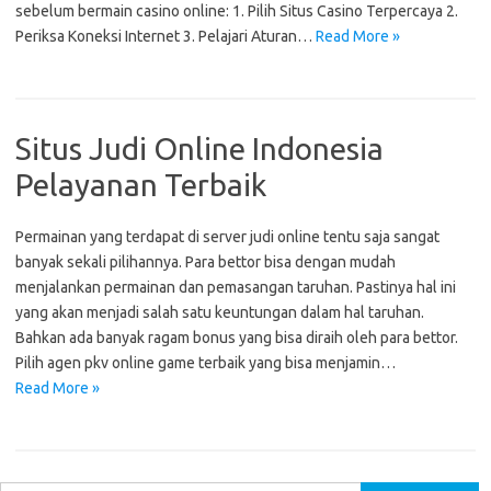
sebelum bermain casino online: 1. Pilih Situs Casino Terpercaya 2.
Periksa Koneksi Internet 3. Pelajari Aturan…
Read More »
Situs Judi Online Indonesia
Pelayanan Terbaik
Permainan yang terdapat di server judi online tentu saja sangat
banyak sekali pilihannya. Para bettor bisa dengan mudah
menjalankan permainan dan pemasangan taruhan. Pastinya hal ini
yang akan menjadi salah satu keuntungan dalam hal taruhan.
Bahkan ada banyak ragam bonus yang bisa diraih oleh para bettor.
Pilih agen pkv online game terbaik yang bisa menjamin…
Read More »