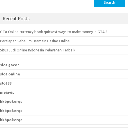
S
e
a
Recent Posts
r
c
GTA Online currency book quickest ways to make money in GTA 5
h
Persiapan Sebelum Bermain Casino Online
f
o
Situs Judi Online Indonesia Pelayanan Terbaik
r
:
slot gacor
slot online
slot88
mejavip
hkbpokerqq
hkbpokerqq
hkbpokerqq