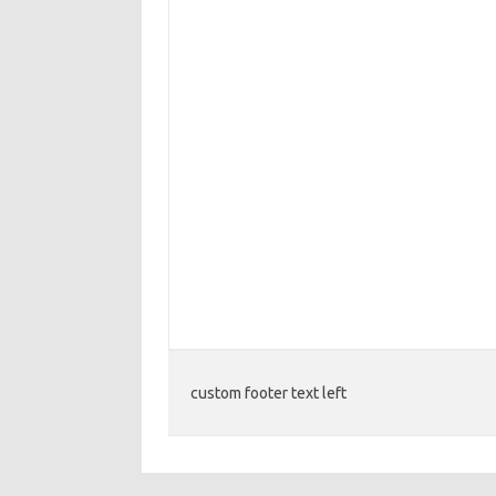
custom footer text left