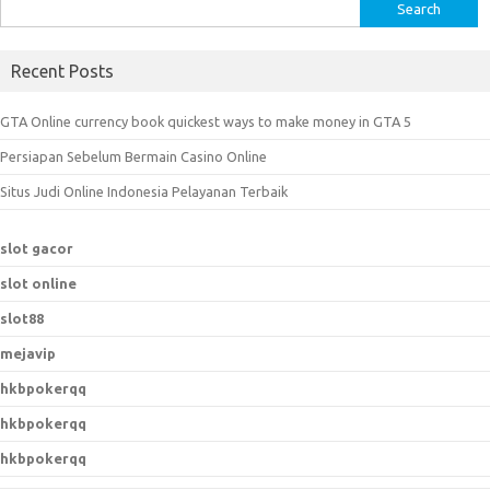
S
e
a
Recent Posts
r
c
GTA Online currency book quickest ways to make money in GTA 5
h
Persiapan Sebelum Bermain Casino Online
f
o
Situs Judi Online Indonesia Pelayanan Terbaik
r
:
slot gacor
slot online
slot88
mejavip
hkbpokerqq
hkbpokerqq
hkbpokerqq