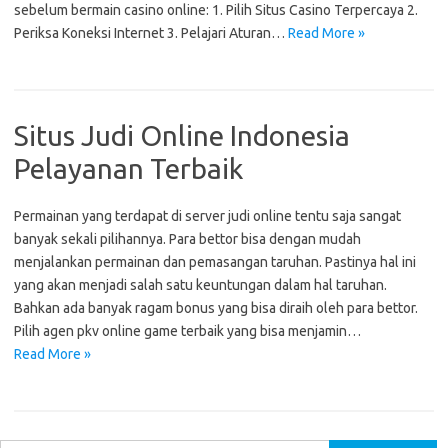
sebelum bermain casino online: 1. Pilih Situs Casino Terpercaya 2.
Periksa Koneksi Internet 3. Pelajari Aturan…
Read More »
Situs Judi Online Indonesia
Pelayanan Terbaik
Permainan yang terdapat di server judi online tentu saja sangat
banyak sekali pilihannya. Para bettor bisa dengan mudah
menjalankan permainan dan pemasangan taruhan. Pastinya hal ini
yang akan menjadi salah satu keuntungan dalam hal taruhan.
Bahkan ada banyak ragam bonus yang bisa diraih oleh para bettor.
Pilih agen pkv online game terbaik yang bisa menjamin…
Read More »