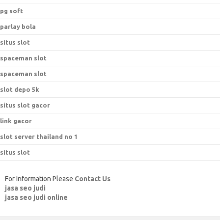
pg soft
parlay bola
situs slot
spaceman slot
spaceman slot
slot depo 5k
situs slot gacor
link gacor
slot server thailand no 1
situs slot
For Information Please
Contact Us
jasa seo judi
jasa seo judi online