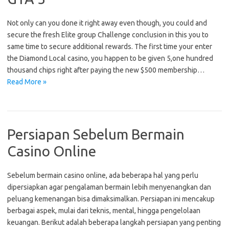
Not only can you done it right away even though, you could and
secure the fresh Elite group Challenge conclusion in this you to
same time to secure additional rewards. The first time your enter
the Diamond Local casino, you happen to be given 5,one hundred
thousand chips right after paying the new $500 membership…
Read More »
Persiapan Sebelum Bermain
Casino Online
Sebelum bermain casino online, ada beberapa hal yang perlu
dipersiapkan agar pengalaman bermain lebih menyenangkan dan
peluang kemenangan bisa dimaksimalkan. Persiapan ini mencakup
berbagai aspek, mulai dari teknis, mental, hingga pengelolaan
keuangan. Berikut adalah beberapa langkah persiapan yang penting