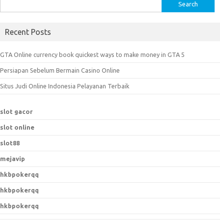
S
e
a
Recent Posts
r
c
GTA Online currency book quickest ways to make money in GTA 5
h
Persiapan Sebelum Bermain Casino Online
f
o
Situs Judi Online Indonesia Pelayanan Terbaik
r
:
slot gacor
slot online
slot88
mejavip
hkbpokerqq
hkbpokerqq
hkbpokerqq