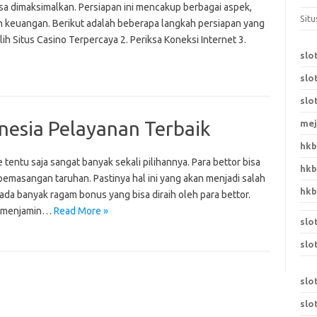
 dimaksimalkan. Persiapan ini mencakup berbagai aspek,
Situ
an keuangan. Berikut adalah beberapa langkah persiapan yang
lih Situs Casino Terpercaya 2. Periksa Koneksi Internet 3.
slo
slo
slo
onesia Pelayanan Terbaik
mej
hk
 tentu saja sangat banyak sekali pilihannya. Para bettor bisa
hk
masangan taruhan. Pastinya hal ini yang akan menjadi salah
hk
da banyak ragam bonus yang bisa diraih oleh para bettor.
sa menjamin…
Read More »
slo
slo
s
lo
slo