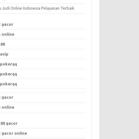
s Judi Online Indonesia Pelayanan Terbaik
t gacor
t online
t88
avip
bpokerqq
bpokerqq
bpokerqq
t gacor
t online
t88 gacor
t gacor online