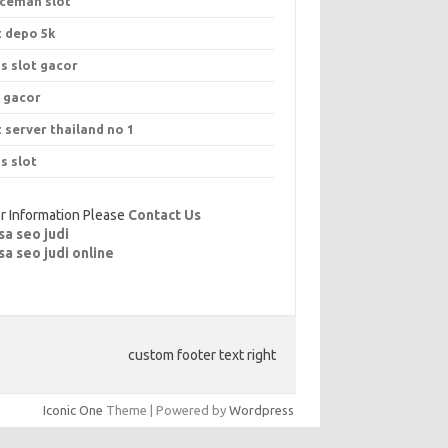
ceman slot
t depo 5k
us slot gacor
k gacor
t server thailand no 1
us slot
r Information Please
Contact Us
sa seo judi
sa seo judi online
custom footer text right
Iconic One
Theme | Powered by
Wordpress