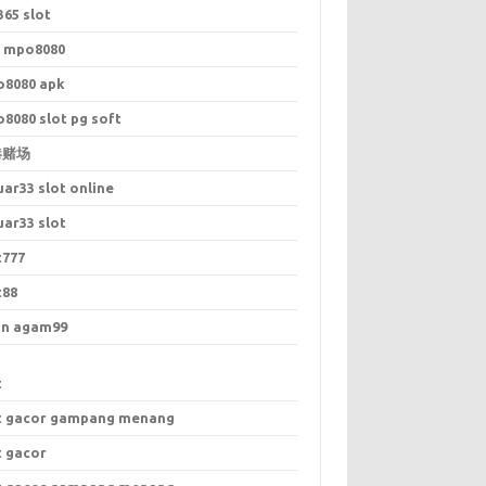
365 slot
k mpo8080
8080 apk
8080 slot pg soft
港赌场
uar33 slot online
uar33 slot
t777
t88
in agam99
t
t gacor gampang menang
t gacor