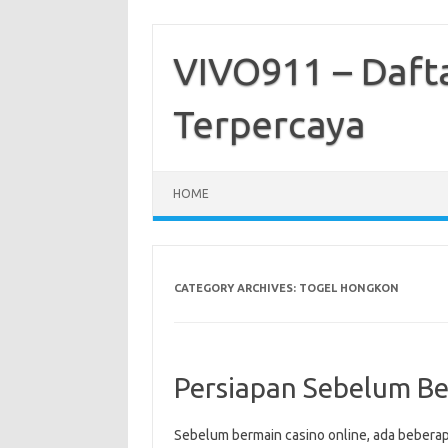
Skip
to
content
VIVO911 – Dafta
Terpercaya
HOME
CATEGORY ARCHIVES:
TOGEL HONGKON
Persiapan Sebelum Be
Sebelum bermain casino online, ada beberap