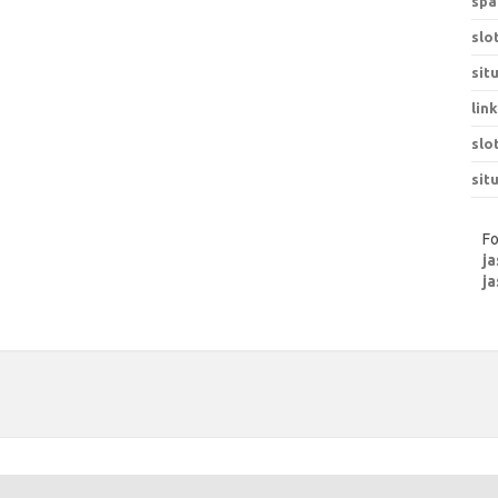
spa
slo
sit
lin
slo
sit
Fo
ja
ja