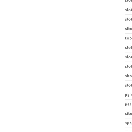
slo
slo
slo
sit
tot
slo
slo
slo
sbo
slo
pg 
par
sit
spa