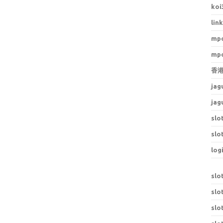
koi
lin
mpo
mpo
香
jag
jag
slo
slo
log
slo
slo
slo