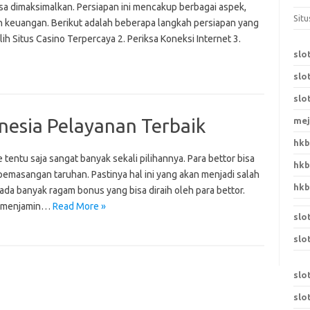
 dimaksimalkan. Persiapan ini mencakup berbagai aspek,
Situ
an keuangan. Berikut adalah beberapa langkah persiapan yang
lih Situs Casino Terpercaya 2. Periksa Koneksi Internet 3.
slo
slo
slo
onesia Pelayanan Terbaik
mej
hk
 tentu saja sangat banyak sekali pilihannya. Para bettor bisa
hk
masangan taruhan. Pastinya hal ini yang akan menjadi salah
hk
da banyak ragam bonus yang bisa diraih oleh para bettor.
sa menjamin…
Read More »
slo
slo
s
lo
slo