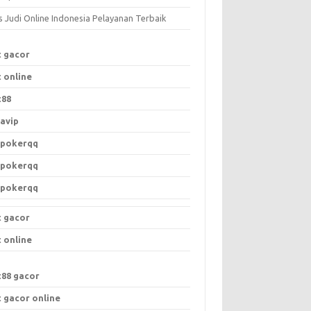
s Judi Online Indonesia Pelayanan Terbaik
t gacor
t online
t88
avip
bpokerqq
bpokerqq
bpokerqq
t gacor
t online
t88 gacor
t gacor online