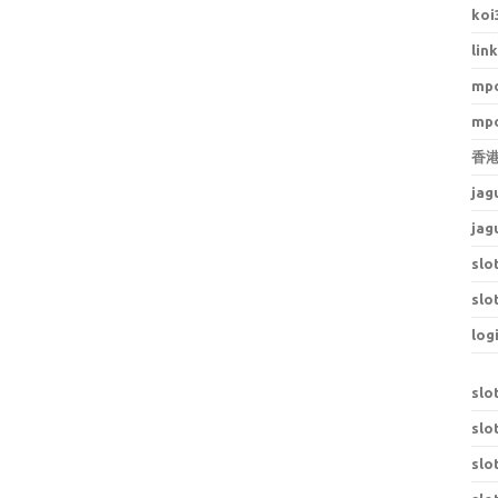
koi
lin
mpo
mpo
香
jag
jag
slo
slo
log
slo
slo
slo