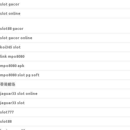
slot gacor
slot online
s
lot88 gacor
slot gacor online
koi365 slot
link mpo8080
mpo8080 apk
mpo8080 slot pg soft
香港赌场
jaguar33 slot online
jaguar33 slot
slot777
slot88