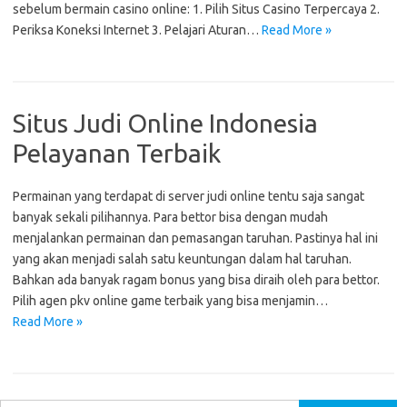
sebelum bermain casino online: 1. Pilih Situs Casino Terpercaya 2.
Periksa Koneksi Internet 3. Pelajari Aturan…
Read More »
Situs Judi Online Indonesia
Pelayanan Terbaik
Permainan yang terdapat di server judi online tentu saja sangat
banyak sekali pilihannya. Para bettor bisa dengan mudah
menjalankan permainan dan pemasangan taruhan. Pastinya hal ini
yang akan menjadi salah satu keuntungan dalam hal taruhan.
Bahkan ada banyak ragam bonus yang bisa diraih oleh para bettor.
Pilih agen pkv online game terbaik yang bisa menjamin…
Read More »