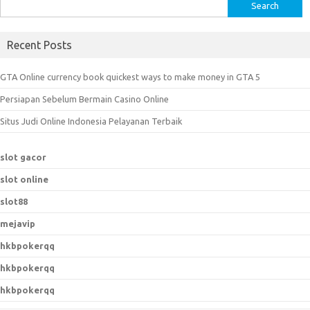
S
e
a
Recent Posts
r
c
GTA Online currency book quickest ways to make money in GTA 5
h
Persiapan Sebelum Bermain Casino Online
f
o
Situs Judi Online Indonesia Pelayanan Terbaik
r
:
slot gacor
slot online
slot88
mejavip
hkbpokerqq
hkbpokerqq
hkbpokerqq