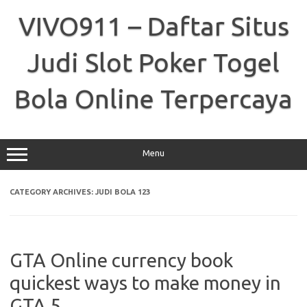
Skip
to
VIVO911 – Daftar Situs
content
Judi Slot Poker Togel
Bola Online Terpercaya
Menu
CATEGORY ARCHIVES:
JUDI BOLA 123
GTA Online currency book
quickest ways to make money in
GTA 5