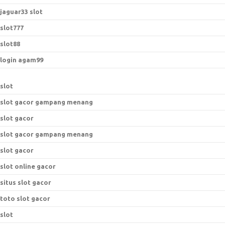
jaguar33 slot
slot777
slot88
login agam99
slot
slot gacor gampang menang
slot gacor
slot gacor gampang menang
slot gacor
slot online gacor
situs slot gacor
toto slot gacor
slot