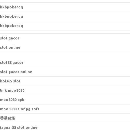
hkbpokerqq
hkbpokerqq
hkbpokerqq
slot gacor
slot online
s
lot88 gacor
slot gacor online
koi365 slot
link mpo8080
mpo8080 apk
mpo8080 slot pg soft
香港赌场
jaguar33 slot online