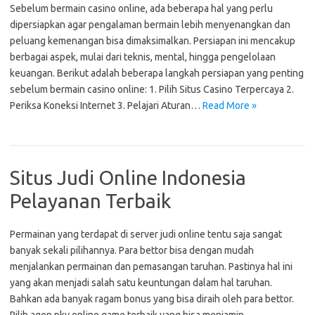
Sebelum bermain casino online, ada beberapa hal yang perlu
dipersiapkan agar pengalaman bermain lebih menyenangkan dan
peluang kemenangan bisa dimaksimalkan. Persiapan ini mencakup
berbagai aspek, mulai dari teknis, mental, hingga pengelolaan
keuangan. Berikut adalah beberapa langkah persiapan yang penting
sebelum bermain casino online: 1. Pilih Situs Casino Terpercaya 2.
Periksa Koneksi Internet 3. Pelajari Aturan…
Read More »
Situs Judi Online Indonesia
Pelayanan Terbaik
Permainan yang terdapat di server judi online tentu saja sangat
banyak sekali pilihannya. Para bettor bisa dengan mudah
menjalankan permainan dan pemasangan taruhan. Pastinya hal ini
yang akan menjadi salah satu keuntungan dalam hal taruhan.
Bahkan ada banyak ragam bonus yang bisa diraih oleh para bettor.