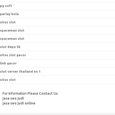
pg soft
parlay bola
situs slot
spaceman slot
spaceman slot
slot depo 5k
situs slot gacor
link gacor
slot server thailand no 1
situs slot
For Information Please
Contact Us
jasa seo judi
jasa seo judi online