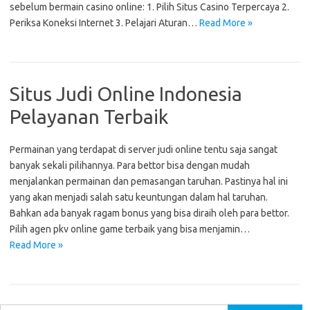
sebelum bermain casino online: 1. Pilih Situs Casino Terpercaya 2.
Periksa Koneksi Internet 3. Pelajari Aturan…
Read More »
Situs Judi Online Indonesia
Pelayanan Terbaik
Permainan yang terdapat di server judi online tentu saja sangat
banyak sekali pilihannya. Para bettor bisa dengan mudah
menjalankan permainan dan pemasangan taruhan. Pastinya hal ini
yang akan menjadi salah satu keuntungan dalam hal taruhan.
Bahkan ada banyak ragam bonus yang bisa diraih oleh para bettor.
Pilih agen pkv online game terbaik yang bisa menjamin…
Read More »