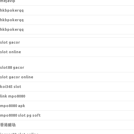
mejavip
hkbpokerqq
hkbpokerqq
hkbpokerqq
slot gacor
slot online
s
lot88 gacor
slot gacor online
koi365 slot
link mpo8080
mpo8080 apk
mpo8080 slot pg soft
香港赌场