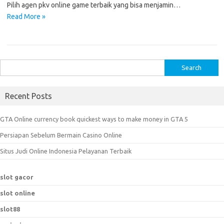
Pilih agen pkv online game terbaik yang bisa menjamin…
Read More »
S
e
a
Recent Posts
r
c
GTA Online currency book quickest ways to make money in GTA 5
h
Persiapan Sebelum Bermain Casino Online
f
o
Situs Judi Online Indonesia Pelayanan Terbaik
r
:
slot gacor
slot online
slot88