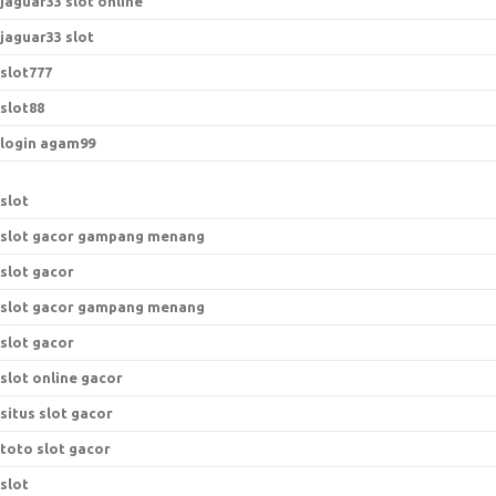
jaguar33 slot online
jaguar33 slot
slot777
slot88
login agam99
slot
slot gacor gampang menang
slot gacor
slot gacor gampang menang
slot gacor
slot online gacor
situs slot gacor
toto slot gacor
slot