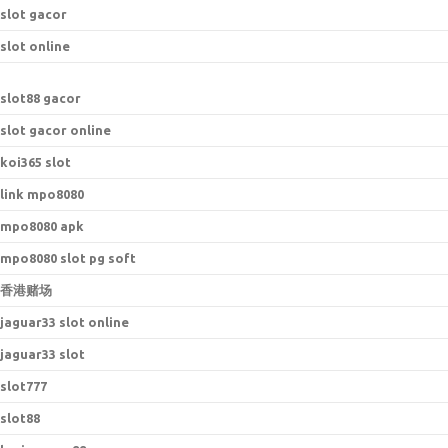
slot gacor
slot online
s
lot88 gacor
slot gacor online
koi365 slot
link mpo8080
mpo8080 apk
mpo8080 slot pg soft
香港赌场
jaguar33 slot online
jaguar33 slot
slot777
slot88