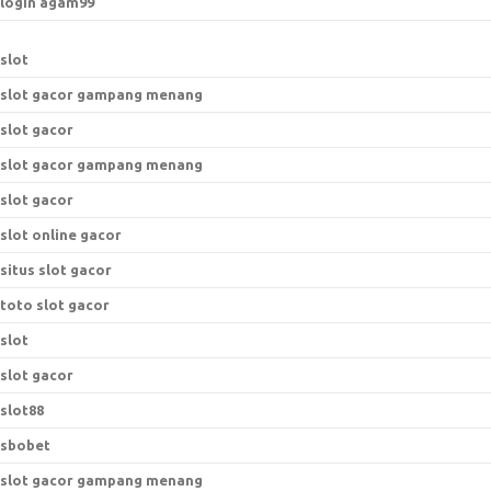
login agam99
slot
slot gacor gampang menang
slot gacor
slot gacor gampang menang
slot gacor
slot online gacor
situs slot gacor
toto slot gacor
slot
slot gacor
slot88
sbobet
slot gacor gampang menang