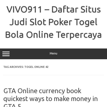
Skip
to
VIVO911 – Daftar Situs
content
Judi Slot Poker Togel
Bola Online Terpercaya
Menu
TAG ARCHIVES:
TOGEL ONLINE 42
GTA Online currency book
quickest ways to make money in
GTA 5