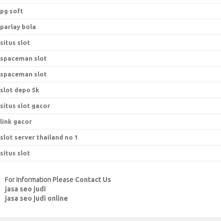
pg soft
parlay bola
situs slot
spaceman slot
spaceman slot
slot depo 5k
situs slot gacor
link gacor
slot server thailand no 1
situs slot
For Information Please
Contact Us
jasa seo judi
jasa seo judi online