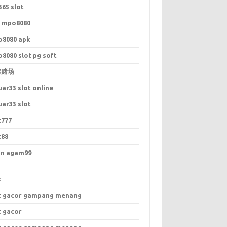
365 slot
k mpo8080
8080 apk
8080 slot pg soft
港赌场
uar33 slot online
uar33 slot
t777
t88
in agam99
t
t gacor gampang menang
t gacor