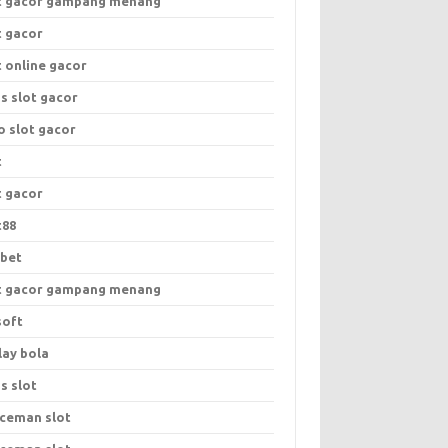
t gacor gampang menang
t gacor
t online gacor
us slot gacor
o slot gacor
t
t gacor
t88
bet
t gacor gampang menang
soft
lay bola
us slot
ceman slot