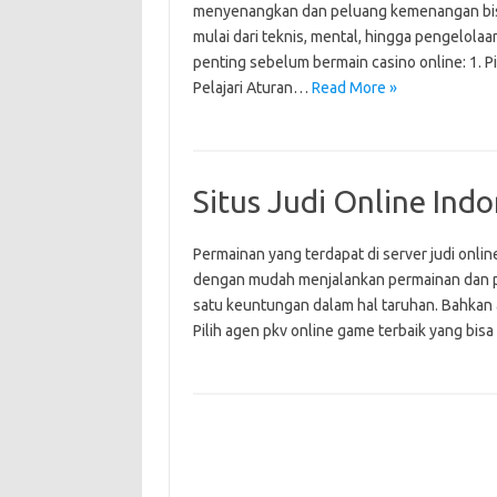
menyenangkan dan peluang kemenangan bisa
mulai dari teknis, mental, hingga pengelola
penting sebelum bermain casino online: 1. Pi
Pelajari Aturan…
Read More »
Situs Judi Online Ind
Permainan yang terdapat di server judi online
dengan mudah menjalankan permainan dan pe
satu keuntungan dalam hal taruhan. Bahkan a
Pilih agen pkv online game terbaik yang bi