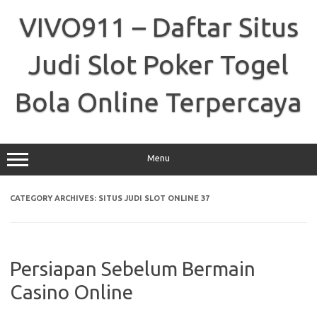
Skip
to
VIVO911 – Daftar Situs
content
Judi Slot Poker Togel
Bola Online Terpercaya
Menu
CATEGORY ARCHIVES:
SITUS JUDI SLOT ONLINE 37
Persiapan Sebelum Bermain
Casino Online