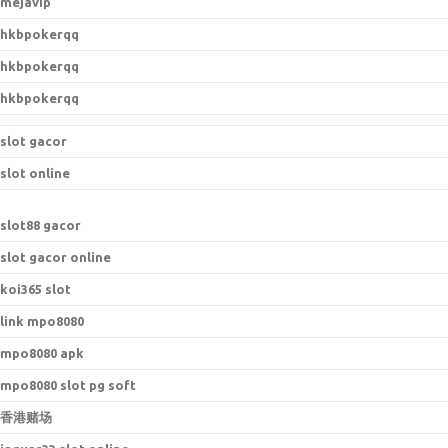
mejavip
hkbpokerqq
hkbpokerqq
hkbpokerqq
slot gacor
slot online
s
lot88 gacor
slot gacor online
koi365 slot
link mpo8080
mpo8080 apk
mpo8080 slot pg soft
香港赌场