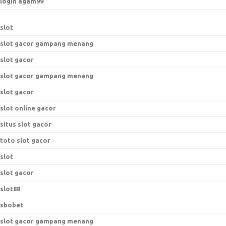
login agam99
slot
slot gacor gampang menang
slot gacor
slot gacor gampang menang
slot gacor
slot online gacor
situs slot gacor
toto slot gacor
slot
slot gacor
slot88
sbobet
slot gacor gampang menang