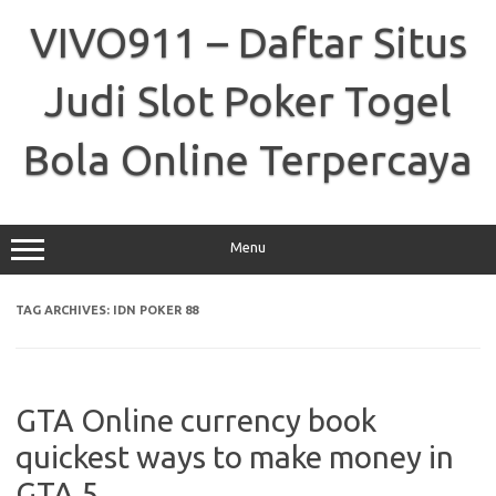
Skip
to
VIVO911 – Daftar Situs
content
Judi Slot Poker Togel
Bola Online Terpercaya
Menu
TAG ARCHIVES:
IDN POKER 88
GTA Online currency book
quickest ways to make money in
GTA 5