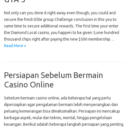
Not only can you done it right away even though, you could and
secure the fresh Elite group Challenge conclusion in this you to
same time to secure additional rewards. The first time your enter
the Diamond Local casino, you happen to be given 5,one hundred
thousand chips right after paying the new $500 membership…
Read More »
Persiapan Sebelum Bermain
Casino Online
Sebelum bermain casino online, ada beberapa hal yang perlu
dipersiapkan agar pengalaman bermain lebih menyenangkan dan
peluang kemenangan bisa dimaksimalkan. Persiapan ini mencakup
berbagai aspek, mulai dari teknis, mental, hingga pengelolaan
keuangan. Berikut adalah beberapa langkah persiapan yang penting