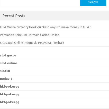
S
e
a
Recent Posts
r
c
GTA Online currency book quickest ways to make money in GTA 5
h
Persiapan Sebelum Bermain Casino Online
f
o
Situs Judi Online Indonesia Pelayanan Terbaik
r
:
slot gacor
slot online
slot88
mejavip
hkbpokerqq
hkbpokerqq
hkbpokerqq