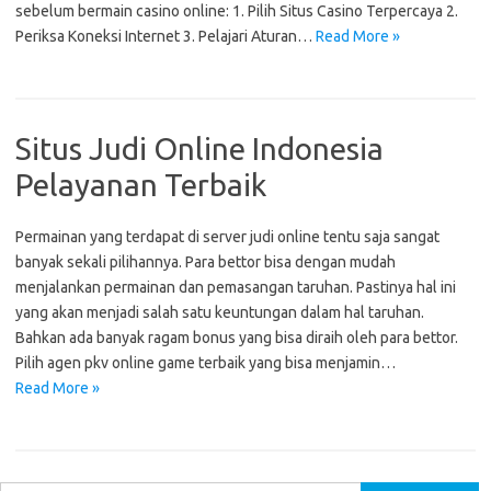
sebelum bermain casino online: 1. Pilih Situs Casino Terpercaya 2.
Periksa Koneksi Internet 3. Pelajari Aturan…
Read More »
Situs Judi Online Indonesia
Pelayanan Terbaik
Permainan yang terdapat di server judi online tentu saja sangat
banyak sekali pilihannya. Para bettor bisa dengan mudah
menjalankan permainan dan pemasangan taruhan. Pastinya hal ini
yang akan menjadi salah satu keuntungan dalam hal taruhan.
Bahkan ada banyak ragam bonus yang bisa diraih oleh para bettor.
Pilih agen pkv online game terbaik yang bisa menjamin…
Read More »