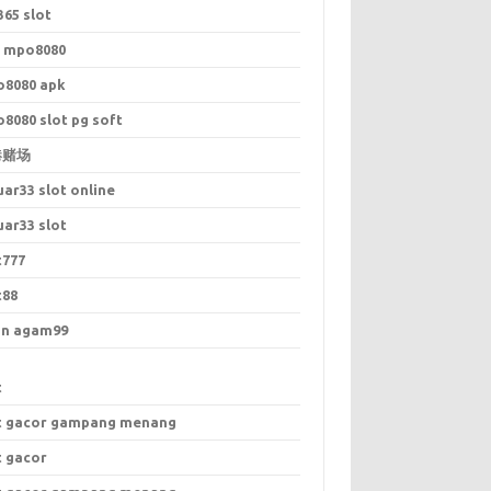
365 slot
k mpo8080
8080 apk
8080 slot pg soft
港赌场
uar33 slot online
uar33 slot
t777
t88
in agam99
t
t gacor gampang menang
t gacor