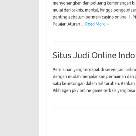
menyenangkan dan peluang kemenangan bisa
mulai dari teknis, mental, hingga pengelola
penting sebelum bermain casino online: 1. Pi
Pelajari Aturan…
Read More »
Situs Judi Online Ind
Permainan yang terdapat di server judi online
dengan mudah menjalankan permainan dan pe
satu keuntungan dalam hal taruhan. Bahkan a
Pilih agen pkv online game terbaik yang bi