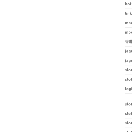
koi
lin
mpo
mpo
香
jag
jag
slo
slo
log
slo
slo
slo