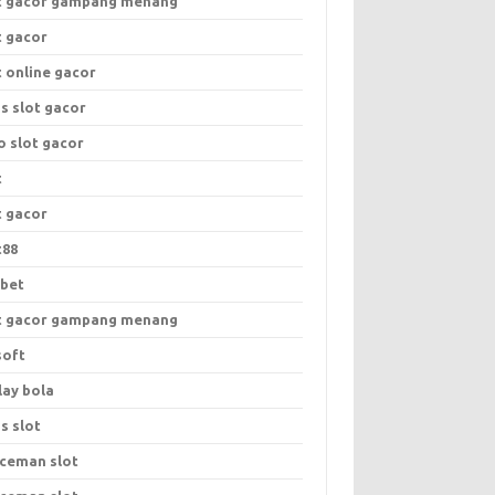
t gacor gampang menang
t gacor
t online gacor
us slot gacor
o slot gacor
t
t gacor
t88
bet
t gacor gampang menang
soft
lay bola
us slot
ceman slot