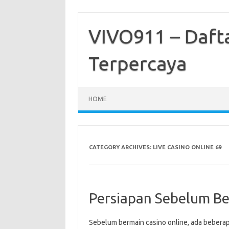
Skip
to
content
VIVO911 – Dafta
Terpercaya
HOME
CATEGORY ARCHIVES:
LIVE CASINO ONLINE 69
Persiapan Sebelum Be
Sebelum bermain casino online, ada beberap