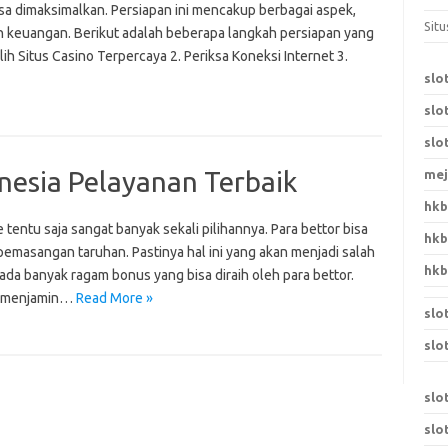
 dimaksimalkan. Persiapan ini mencakup berbagai aspek,
Situ
an keuangan. Berikut adalah beberapa langkah persiapan yang
lih Situs Casino Terpercaya 2. Periksa Koneksi Internet 3.
slo
slo
slo
onesia Pelayanan Terbaik
mej
hk
 tentu saja sangat banyak sekali pilihannya. Para bettor bisa
hk
masangan taruhan. Pastinya hal ini yang akan menjadi salah
hk
da banyak ragam bonus yang bisa diraih oleh para bettor.
sa menjamin…
Read More »
slo
slo
s
lo
slo