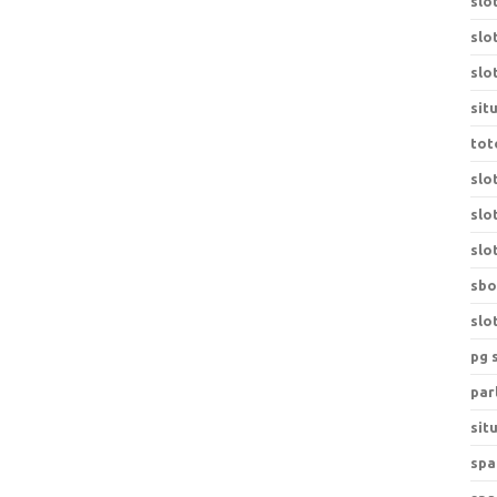
slo
slo
slo
sit
tot
slo
slo
slo
sbo
slo
pg 
par
sit
spa