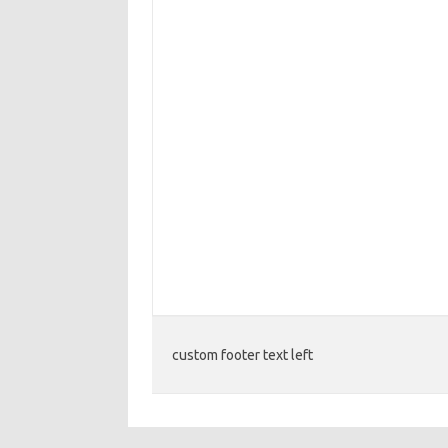
custom footer text left