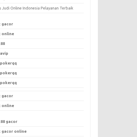
s Judi Online Indonesia Pelayanan Terbaik
t gacor
t online
t88
avip
bpokerqq
bpokerqq
bpokerqq
t gacor
t online
t88 gacor
t gacor online