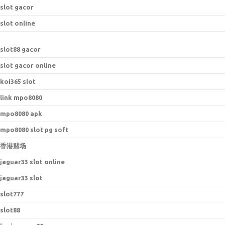
slot gacor
slot online
s
lot88 gacor
slot gacor online
koi365 slot
link mpo8080
mpo8080 apk
mpo8080 slot pg soft
香港赌场
jaguar33 slot online
jaguar33 slot
slot777
slot88