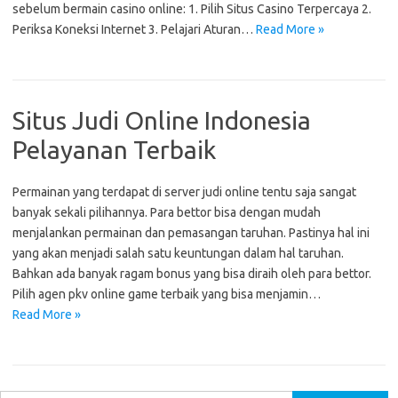
sebelum bermain casino online: 1. Pilih Situs Casino Terpercaya 2.
Periksa Koneksi Internet 3. Pelajari Aturan…
Read More »
Situs Judi Online Indonesia
Pelayanan Terbaik
Permainan yang terdapat di server judi online tentu saja sangat
banyak sekali pilihannya. Para bettor bisa dengan mudah
menjalankan permainan dan pemasangan taruhan. Pastinya hal ini
yang akan menjadi salah satu keuntungan dalam hal taruhan.
Bahkan ada banyak ragam bonus yang bisa diraih oleh para bettor.
Pilih agen pkv online game terbaik yang bisa menjamin…
Read More »