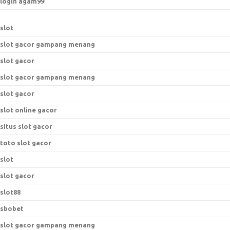
login agam99
slot
slot gacor gampang menang
slot gacor
slot gacor gampang menang
slot gacor
slot online gacor
situs slot gacor
toto slot gacor
slot
slot gacor
slot88
sbobet
slot gacor gampang menang