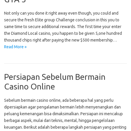
Not only can you done it right away even though, you could and
secure the fresh Elite group Challenge conclusion in this you to
same time to secure additional rewards. The first time your enter
the Diamond Local casino, you happen to be given 5,one hundred
thousand chips right after paying the new $500 membership…
Read More »
Persiapan Sebelum Bermain
Casino Online
Sebelum bermain casino online, ada beberapa hal yang perlu
dipersiapkan agar pengalaman bermain lebih menyenangkan dan
peluang kemenangan bisa dimaksimalkan. Persiapan ini mencakup
berbagai aspek, mulai dari teknis, mental, hingga pengelolaan
keuangan. Berikut adalah beberapa langkah persiapan yang penting