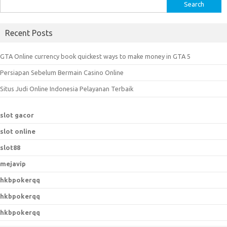
S
e
a
Recent Posts
r
c
GTA Online currency book quickest ways to make money in GTA 5
h
Persiapan Sebelum Bermain Casino Online
f
o
Situs Judi Online Indonesia Pelayanan Terbaik
r
:
slot gacor
slot online
slot88
mejavip
hkbpokerqq
hkbpokerqq
hkbpokerqq