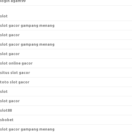
login agam99
slot
slot gacor gampang menang
slot gacor
slot gacor gampang menang
slot gacor
slot online gacor
situs slot gacor
toto slot gacor
slot
slot gacor
slot88
sbobet
slot gacor gampang menang