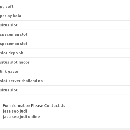
pg soft
parlay bola
situs slot
spaceman slot
spaceman slot
slot depo 5k
situs slot gacor
link gacor
slot server thailand no 1
situs slot
For Information Please
Contact Us
jasa seo judi
jasa seo judi online