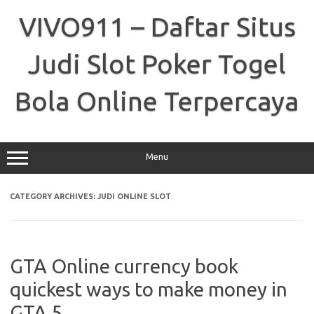
Skip
to
VIVO911 – Daftar Situs
content
Judi Slot Poker Togel
Bola Online Terpercaya
Menu
CATEGORY ARCHIVES:
JUDI ONLINE SLOT
GTA Online currency book
quickest ways to make money in
GTA 5