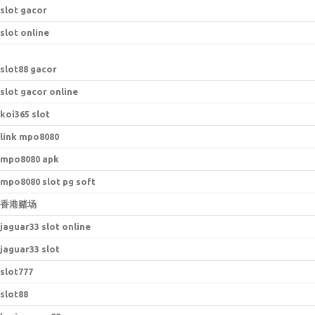
slot gacor
slot online
s
lot88 gacor
slot gacor online
koi365 slot
link mpo8080
mpo8080 apk
mpo8080 slot pg soft
香港赌场
jaguar33 slot online
jaguar33 slot
slot777
slot88