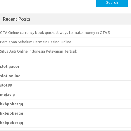
S
e
a
Recent Posts
r
c
GTA Online currency book quickest ways to make money in GTA 5
h
Persiapan Sebelum Bermain Casino Online
f
o
Situs Judi Online Indonesia Pelayanan Terbaik
r
:
slot gacor
slot online
slot88
mejavip
hkbpokerqq
hkbpokerqq
hkbpokerqq