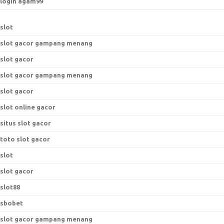
login agam99
slot
slot gacor gampang menang
slot gacor
slot gacor gampang menang
slot gacor
slot online gacor
situs slot gacor
toto slot gacor
slot
slot gacor
slot88
sbobet
slot gacor gampang menang