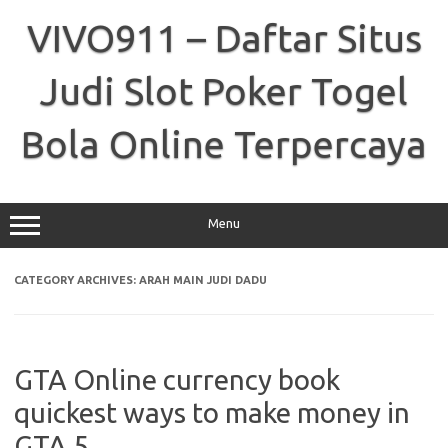
Skip
to
VIVO911 – Daftar Situs
content
Judi Slot Poker Togel
Bola Online Terpercaya
Menu
CATEGORY ARCHIVES:
ARAH MAIN JUDI DADU
GTA Online currency book
quickest ways to make money in
GTA 5